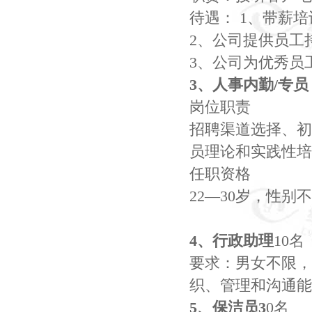
待遇：
1
、带薪培
2
、公司提供员工
3
、公司为优秀员
3
、人事内勤
/
专员
岗位职责
招聘渠道选择、初
员理论和实践性培
任职资格
22—30
岁，性别不
4
、行政助理
10
名
要求：男女不限，
织、管理和沟通能
5
、保洁员
3
0
名