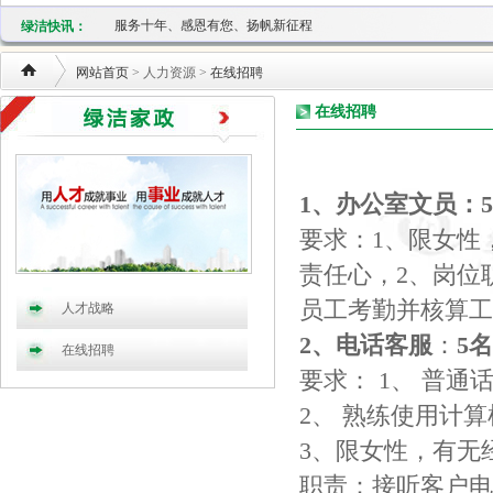
关于纸质家政卡兑换的通知
服务十年、感恩有您、扬帆新征程
绿洁快讯：
关于2021年春节放假通知
公司在线商城及微信小程序正式上线
网站首页
> 人力资源 >
在线招聘
新增家电清洗项目
在线招聘
家政卡价格调整的通知
关于2020年春节放假通知
建邺分公司乔迁新址
关于2019年春节放假通知
1
、办公室文员：
5
关于年前擦玻璃预约的通知
要求：
1
、限女性
关于纸质家政卡兑换的通知
服务十年、感恩有您、扬帆新征程
责任心，
2
、
岗位
关于2021年春节放假通知
员工考勤并核算工
人才战略
公司在线商城及微信小程序正式上线
新增家电清洗项目
2
、电话客服
：
5
名
在线招聘
家政卡价格调整的通知
要求：
1
、
普通
关于2020年春节放假通知
建邺分公司乔迁新址
2
、
熟练使用计算
关于2019年春节放假通知
3
、限女性，有无
关于年前擦玻璃预约的通知
职责：接听客户电
关于纸质家政卡兑换的通知