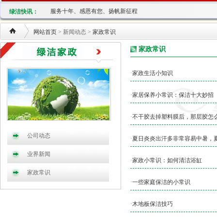
关于纸质家政卡兑换的通知
服务十年、感恩有您、扬帆新征程
绿洁快讯：
关于2021年春节放假通知
公司在线商城及微信小程序正式上线
网站首页
> 新闻动态 >
家政常识
新增家电清洗项目
家政常识
家政卡价格调整的通知
关于2020年春节放假通知
建邺分公司乔迁新址
·
家政生活小知识
关于2019年春节放假通知
·
家居保养小常识：保洁十大妙招
关于年前擦玻璃预约的通知
关于纸质家政卡兑换的通知
·
不干胶去掉塑料膜后，那层胶怎
服务十年、感恩有您、扬帆新征程
关于2021年春节放假通知
公司动态
公司在线商城及微信小程序正式上线
·
夏日炎炎出汗多非常容易中暑，
新增家电清洗项目
业界新闻
家政卡价格调整的通知
·
家政小常识：如何清洁浴缸
关于2020年春节放假通知
家政常识
建邺分公司乔迁新址
·
一些家庭保洁的小常识
关于2019年春节放假通知
·
木地板保洁技巧
关于年前擦玻璃预约的通知
关于纸质家政卡兑换的通知